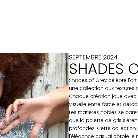
SEPTEMBRE 2024
SHADES O
Shades of Grey célèbre l'ar
une collection aux textures 
Chaque création joue avec l
visuelle entre force et délica
Les matières nobles se pare
que la palette de gris s'éte
profondes. Cette collection
l'élégance casual côtoie le 