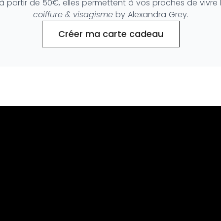
 partir de 50€, elles permettent à vos proches de vivre 
coiffure & visagisme
by Alexandra Grey.
Créer ma carte cadeau
PRESTATIONS
COLLECTIONS
Coiffeur visagiste
Shades of Grey
Coloration végétale
Collection Natural
Head Spa
Collection 60's Gre
Soirées à Thèmes