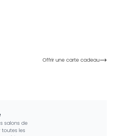
Offrir une carte cadeau
Natural Grey
Collection 2023
e
s salons de
r toutes les