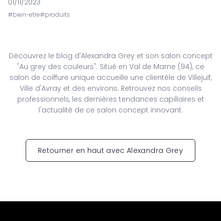
01/11/2023
#
bien-etre
#
produits
Découvrez le blog d'Alexandra Grey et son salon concept
"Au grey des couleurs". Situé en Val de Marne (94), ce
salon de coiffure unique accueille une clientèle de Villejuif,
Ville d'Avray et des environs. Retrouvez nos conseils
professionnels, les dernières tendances capillaires et
l'actualité de ce salon concept innovant.
Retourner en haut avec Alexandra Grey