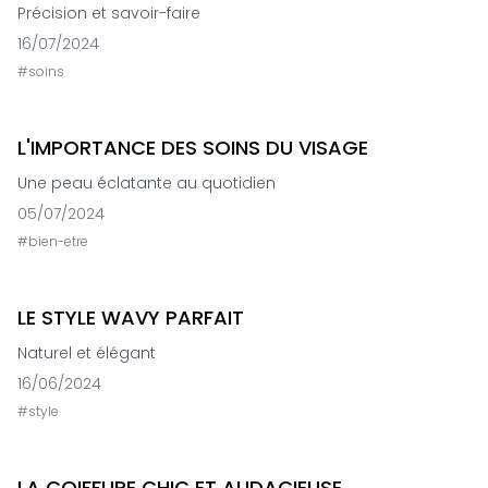
Précision et savoir-faire
16/07/2024
#
soins
L'IMPORTANCE DES SOINS DU VISAGE
Une peau éclatante au quotidien
05/07/2024
#
bien-etre
LE STYLE WAVY PARFAIT
Naturel et élégant
16/06/2024
#
style
LA COIFFURE CHIC ET AUDACIEUSE